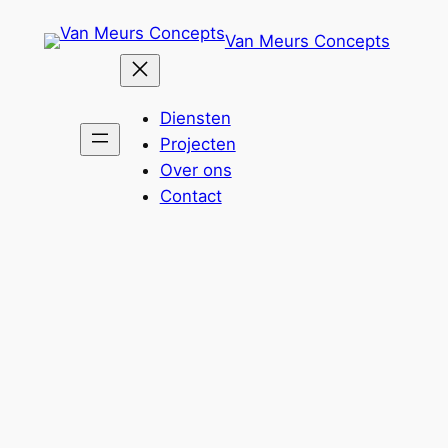
Ga
Van Meurs Concepts
naar
de
inhoud
Diensten
Projecten
Over ons
Contact